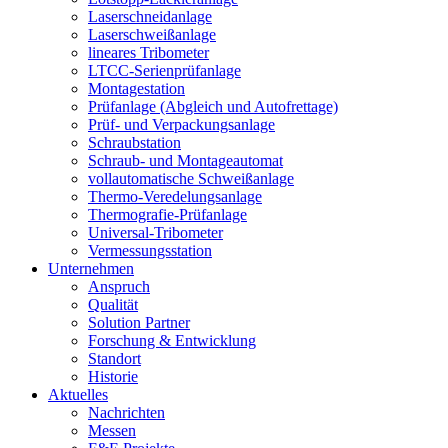
Laserschneidanlage
Laserschweißanlage
lineares Tribometer
LTCC-Serienprüfanlage
Montagestation
Prüfanlage (Abgleich und Autofrettage)
Prüf- und Verpackungsanlage
Schraubstation
Schraub- und Montageautomat
vollautomatische Schweißanlage
Thermo-Veredelungsanlage
Thermografie-Prüfanlage
Universal-Tribometer
Vermessungsstation
Unternehmen
Anspruch
Qualität
Solution Partner
Forschung & Entwicklung
Standort
Historie
Aktuelles
Nachrichten
Messen