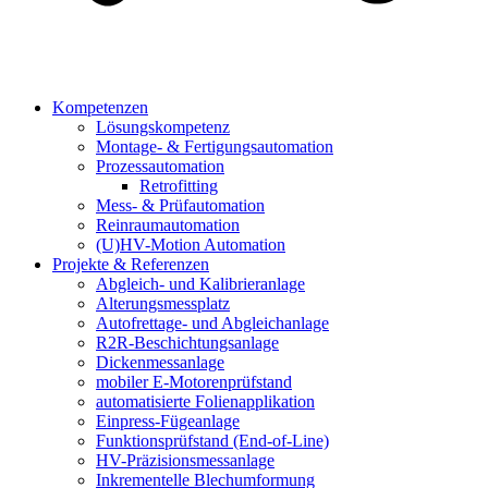
Kompetenzen
Lösungskompetenz
Montage- & Fertigungsautomation
Prozessautomation
Retrofitting
Mess- & Prüfautomation
Reinraumautomation
(U)HV-Motion Automation
Projekte & Referenzen
Abgleich- und Kalibrieranlage
Alterungsmessplatz
Autofrettage- und Abgleichanlage
R2R-Beschichtungsanlage
Dickenmessanlage
mobiler E-Motorenprüfstand
automatisierte Folienapplikation
Einpress-Fügeanlage
Funktionsprüfstand (End-of-Line)
HV-Präzisionsmessanlage
Inkrementelle Blechumformung