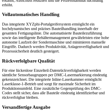
erkannt, Ausschuss reduziert und die Prozessstabilität nachhaltig
erhöht.
Vollautomatisches Handling
Das integrierte XYZphi-Portalgreifersystem ermöglicht ein
hochdynamisches und präzises Bauteilhandling innerhalb der
gesamten Fertigungslinie. Die automatisierte Bauteilezuführung
sowie das intelligente Behältermanagement gewährleisten eine hohe
autonome Laufzeit der Sondermaschine und minimieren manuelle
Eingriffe. Dadurch werden Produktivität, Anlagenverfügbarkeit und
Prozesssicherheit deutlich gesteigert.
Rückverfolgbare Qualität
Für eine lückenlose Einzelteil-Datenrückverfolgbarkeit werden
sämtliche Sensorbaugruppen per DMC-Lasermarkierung eindeutig
gekennzeichnet. Die integrierte Inline-Laserkammer ermöglicht
Laserklasse-1-Betrieb und sorgt für maximale Sicherheit im
Produktionsumfeld. Eine zusätzliche Gegenprüfung des DMC-
Codes stellt sicher, dass alle Bauteile eindeutig identifizierbar und
rückverfolgbar bleiben.
Versandfertige Ausgabe