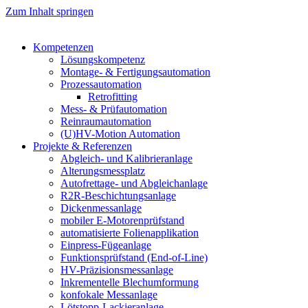
Zum Inhalt springen
Kompetenzen
Lösungskompetenz
Montage- & Fertigungsautomation
Prozessautomation
Retrofitting
Mess- & Prüfautomation
Reinraumautomation
(U)HV-Motion Automation
Projekte & Referenzen
Abgleich- und Kalibrieranlage
Alterungsmessplatz
Autofrettage- und Abgleichanlage
R2R-Beschichtungsanlage
Dickenmessanlage
mobiler E-Motorenprüfstand
automatisierte Folienapplikation
Einpress-Fügeanlage
Funktionsprüfstand (End-of-Line)
HV-Präzisionsmessanlage
Inkrementelle Blechumformung
konfokale Messanlage
Lötstopp-Lackieranlage