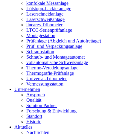
konfokale Messanlage
Lötstopp-Lackieranlage
Laserschneidanlage
Laserschweißanlage
lineares Tribometer
LTCC-Serienprüfanlage
Montagestation
Prüfanlage (Abgleich und Autofrettage)
Prüf- und Verpackungsanlage
Schraubstation
Schraub- und Montageautomat
vollautomatische Schweißanlage
Thermo-Veredelungsanlage
Thermografie-Prüfanlage
Universal-Tribometer
Vermessungsstation
Unternehmen
Anspruch
Qualität
Solution Partner
Forschung & Entwicklung
Standort
Historie
Aktuelles
Nachrichten